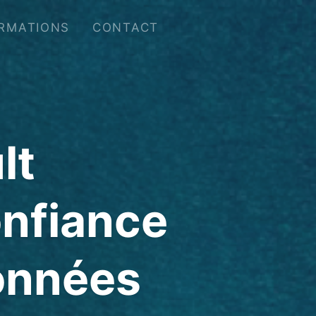
RMATIONS
CONTACT
lt
onfiance
données