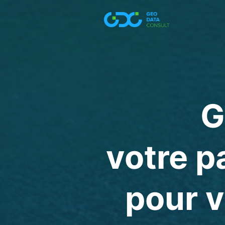
G
votre p
pour v