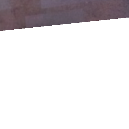
La route des
trappistes belge
08/06/21 16:57